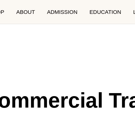
OP
ABOUT
ADMISSION
EDUCATION
RICULUM
SCHOOL LIF
Commercial Tr
Event
After School Program