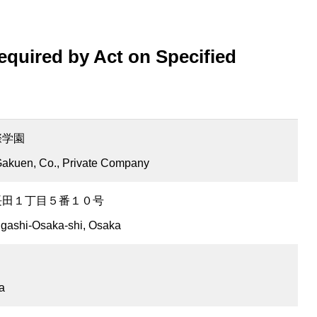
d in NZ
Guidance & Counseling
House System
equired by Act on Specified
際学園
Gakuen, Co., Private Company
長田１丁目５番１０号
igashi-Osaka-shi, Osaka
ra