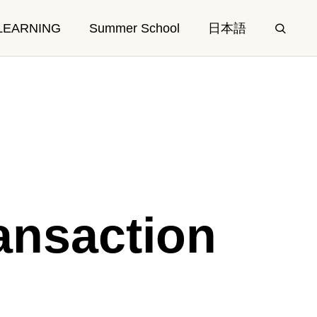
LEARNING
Summer School
日本語
E
CAMPUS
ansaction
Facilities
Access