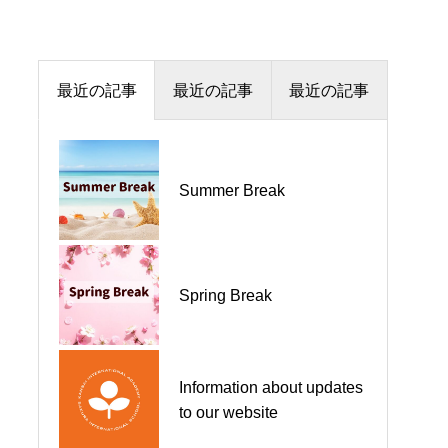
最近の記事
最近の記事
最近の記事
Information about updates
KIA Secondary Open
Summer Break
to our website
School
KIA Secondary Open
Spring Break
Winter Break
School
Information about updates
Winter Break
Spring Break
to our website