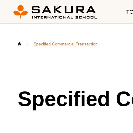
T
Specified Commercial Transaction
Education
CUR
Specified 
SIS Program
Program
Curriculum