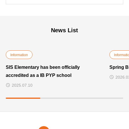
News List
Information
Informati
SIS Elementary has been officially
Spring B
accredited as a IB PYP school
2026.0
2025.07.10